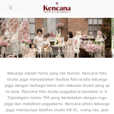
About
Us
Service
Previous
Next
Royal
Kencana
Mansion
Keluarga adalah harta yang tak ternilai. Kencana foto
Contact
studio jogja menyediakan fasilitas foto studio keluarga
Us
jogja dengan berbagai tema dan dekorasi studio yang up
to date. Kencana foto studio yogyakarta berlokasi di Jl.
Diponegoro nomor 106 yang berdekatan dengan tugu
jogja dan malioboro yogyakarta. Kencana photo keluarga
jogja mempunyai fasilitas studio full AC, ruang rias, jasa