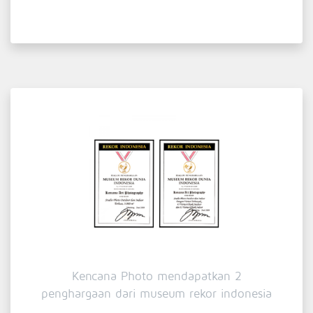
Kencana Photo mendapatkan 2
penghargaan dari museum rekor indonesia