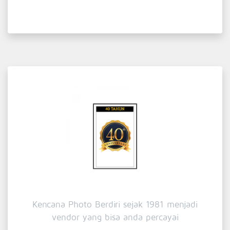
Kencana Photo Berdiri sejak 1981 menjadi
vendor yang bisa anda percayai