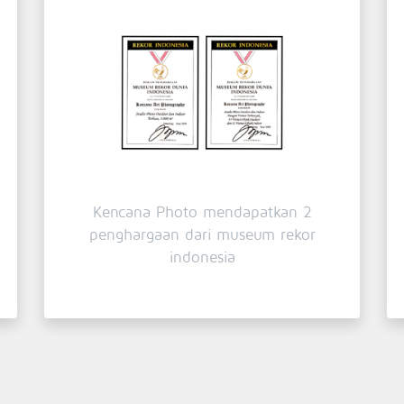
Kencana Photo mendapatkan 2
penghargaan dari museum rekor
indonesia