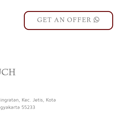
GET AN OFFER
UCH
ngratan, Kec. Jetis, Kota
ogyakarta 55233