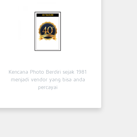
Kencana Photo Berdiri sejak 1981
menjadi vendor yang bisa anda
percayai