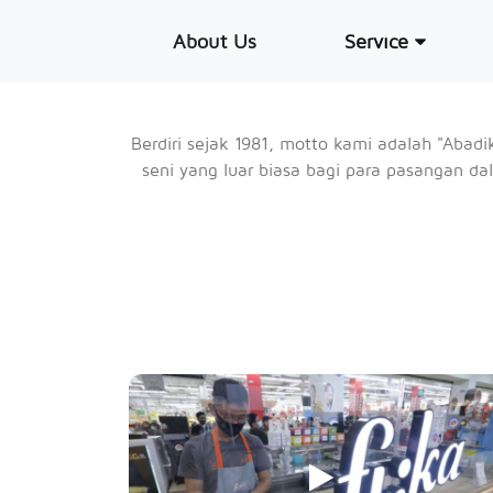
About Us
Service
Previous
About
Us
Berdiri sejak 1981, motto kami adalah "Aba
seni yang luar biasa bagi para pasangan 
Service
Royal
Kencana
Mansion
Contact