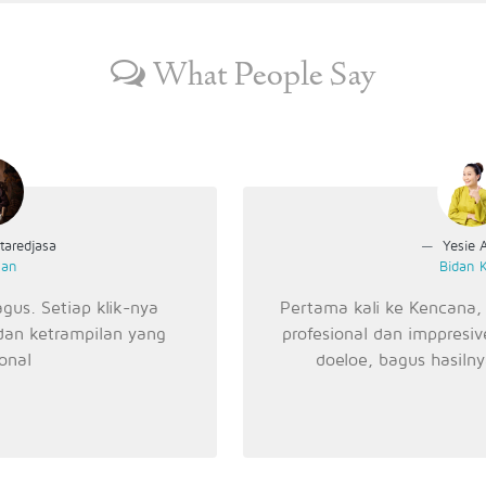
What People Say
taredjasa
Yesie A
man
Bidan K
agus. Setiap klik-nya
Pertama kali ke Kencana,
dan ketrampilan yang
profesional dan imppresi
ional
doeloe, bagus hasiln